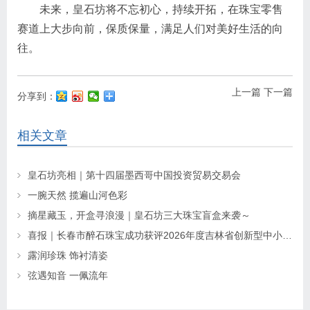
未来，皇石坊将不忘初心，持续开拓，在珠宝零售
赛道上大步向前，保质保量，满足人们对美好生活的向
往。
上一篇
下一篇
分享到：
相关文章
皇石坊亮相｜第十四届墨西哥中国投资贸易交易会
一腕天然 揽遍山河色彩
摘星藏玉，开盒寻浪漫｜皇石坊三大珠宝盲盒来袭～
喜报｜长春市醉石珠宝成功获评2026年度吉林省创新型中小企业
露润珍珠 饰衬清姿
弦遇知音 一佩流年