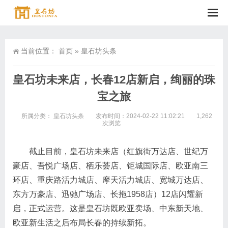
当前位置：
首页
»
皇石坊头条
皇石坊未来店，长春12店新启，绚丽的珠
宝之旅
所属分类：
皇石坊头条
发布时间：2024-02-22 11:02:21
1,262
次浏览
截止目前，皇石坊未来店（红旗街万达店、世纪万
豪店、吾悦广场店、栖乐荟店、钜城国际店、欧亚南三
环店、重庆路活力城店、摩天活力城店、宽城万达店、
东方万豪店、迅驰广场店、长拖1958店）12店闪耀新
启，正式运营。这是皇石坊既欧亚卖场、中东新天地、
欧亚新生活之后布局长春的持续新拓。