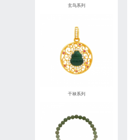
玄鸟系列
干禄系列