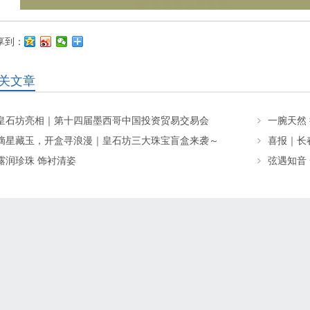
享到：
关文章
皇石坊亮相｜第十四届墨西哥中国投资贸易交易会
一腕天然
摘星藏玉，开盒寻浪漫｜皇石坊三大珠宝盲盒来袭～
露润珍珠 饰衬清姿
弦遇知音