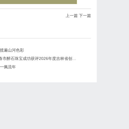
上一篇
下一篇
 揽遍山河色彩
喜报｜长春市醉石珠宝成功获评2026年度吉林省创新型中小企业
 一佩流年