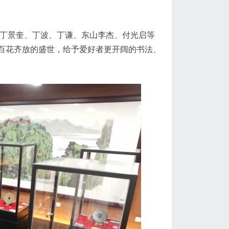
，如丁景奎、丁波、丁谦、东山李杰、付光启等
百花齐放的盛世，给予爱好者更开阔的书法、