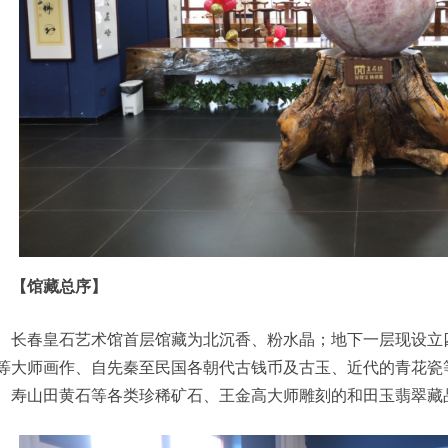
【馆藏总序】
长春皇石艺术馆首层馆藏为北沉香、粉水晶；地下一层现设立
等大师画作、自先秦至民国各朝代古钱币及古玉、近代的青花瓷
、寿山田黄石等各类珍稀矿石、王金高大师雕刻的和田玉翡翠藏