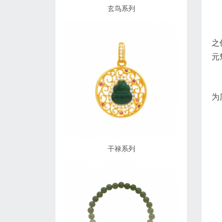
玄鸟系列
之
元
为
干禄系列