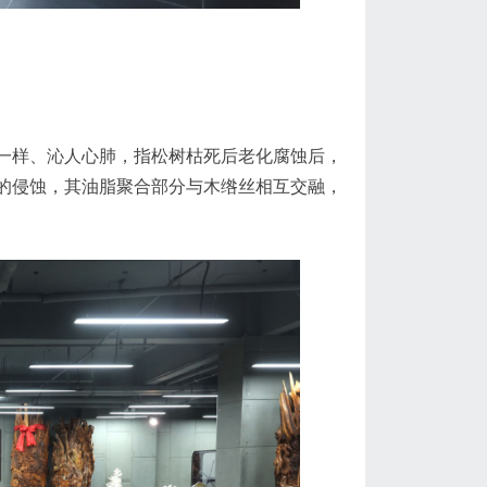
一样、沁人心肺，指松树枯死后老化腐蚀后，
的侵蚀，其油脂聚合部分与木绺丝相互交融，