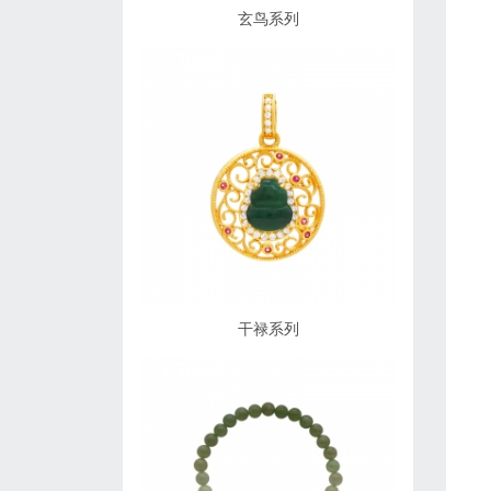
玄鸟系列
干禄系列