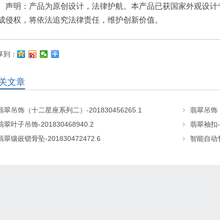
声明：产品为
原创设计，法律护航。本产品已获国家外观设计
成侵权，将依法追究法律责任，维护创新价值。
享到：
关文章
翡翠吊饰（十二星座系列二）-201830456265.1
翡翠吊饰（
翡翠叶子吊饰-201830468940.2
翡翠袖扣-2
翡翠镶嵌锁骨坠-201830472472.6
智能自动售