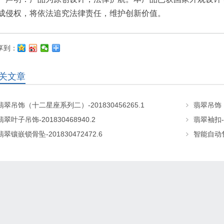
成侵权，将依法追究法律责任，维护创新价值。
享到：
关文章
翡翠吊饰（十二星座系列二）-201830456265.1
翡翠吊饰（
翡翠叶子吊饰-201830468940.2
翡翠袖扣-2
翡翠镶嵌锁骨坠-201830472472.6
智能自动售