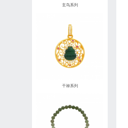
玄鸟系列
干禄系列